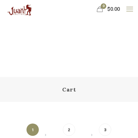
0
$0.00
Cart
1
2
3